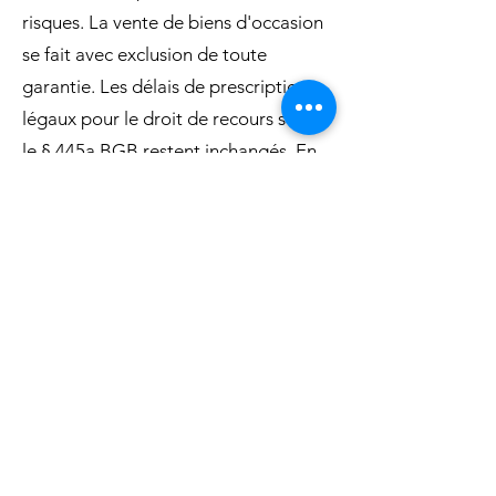
risques. La vente de biens d'occasion
se fait avec exclusion de toute
garantie. Les délais de prescription
légaux pour le droit de recours selon
le § 445a BGB restent inchangés. En
ce qui concerne les entrepreneurs,
seules nos propres informations et les
descriptions de produits du fabricant
qui ont été incluses dans le contrat
s'appliquent comme un accord sur la
qualité des marchandises ; nous
n'assumons aucune responsabilité
pour les déclarations publiques du
fabricant ou d'autres déclarations
publicitaires. Si l'article livré est